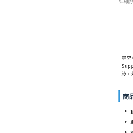
詳細
尋求
Su
絲，
商