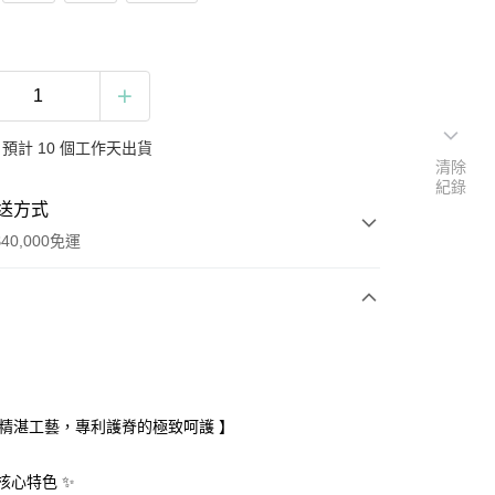
預計 10 個工作天出貨
清除
紀錄
送方式
40,000免運
次付款
期付款
0 利率 每期
NT$9,653
21家銀行
國精湛工藝，專利護脊的極致呵護 】
庫商業銀行
第一商業銀行
業銀行
彰化商業銀行
核心特色 ✨