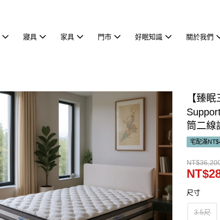
寢具
家具
門市
好眠知識
關於我們
【臻眠三
Suppo
筒二線
宅配滿NT$4
NT$36,20
NT$28
尺寸
3.5尺