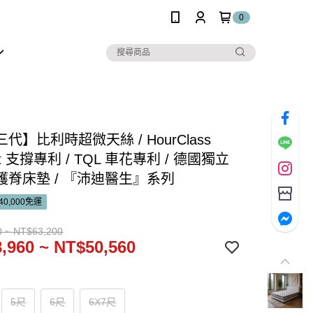
0
代】比利時超微天絲 / HourClass
rt 支撐專利 / TQL 車花專利 / 德國獨立
護脊床墊 / 『沛迪醫生』系列
0,000免運
0 ~ NT$63,200
,960 ~ NT$50,560
5尺
6尺
6X7尺