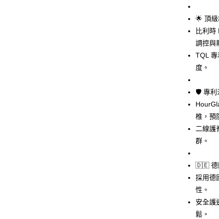
Google Pa
上海商
國泰世
🌟 
AFTEE先
臺灣中
相關說明
比利時 
匯豐（
【關於「A
聯邦商
調控與
ATM付款
AFTEE
元大商
TQL
便利好安
玉山商
１．簡單
度。
台新國
２．便利
運送方式
台灣樂
３．安心
🛡️ 
專人到府配
【「AFT
Hour
mrbed
１．於結帳
椎，預
付」結帳
每筆NT$1
２．訂單
二線護
３．收到繳
群。
／ATM／
※ 請注意
絡購買商品
🇩
先享後付
採用德
※ 交易是
性。
是否繳費成
付客戶支
安全護
鬆。
【注意事