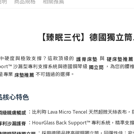
說明
商品規格
相關推薦
【臻眠三代】德國獨立筒
中硬度與極致支撐？這款頂級的
與
護脊床墊
硬床墊推
pport™ 沙漏型專利支撐系統與德國鋼琴級
，為您的腰
獨立筒
是專業
不可錯過的選擇。
床墊推薦
品核心特色
：比利時 Lava Micro Tencel 天然超微天絲
頂級親膚觸感
：HourGlass Back Support™ 專利系統，
專利沙漏護脊
：採用德國品牌高碳鋼獨立筒，回彈性佳；安
德國鋼琴級獨立筒