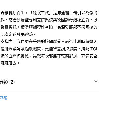
恩沛科技股份有限公司提供之「AFTEE先享後付」服務完成之
依本服務之必要範圍內提供個人資料，並將交易相關給付款項請
的脊椎健康而生，「臻眠三代」是沛迪醫生最引以為傲的
讓予恩沛科技股份有限公司。
個人資料處理事宜，請瀏覽以下網址：
之作。結合沙漏型專利支撐系統與德國鋼琴級獨立筒，提
ee.tw/terms/#terms3
的紮實撐托，精準填補腰椎空隙，為深受腰部不適困擾的
年的使用者請事先徵得法定代理人或監護人之同意方可使用
無比安定的睡眠體驗。
E先享後付」，若未經同意申辦者引起之損失，本公司不負相關責
的支撐力，我們更在乎您的接觸感受。嚴選比利時超微天
AFTEE先享後付」時，將依據個別帳號之用戶狀況，依本公司
僅能溫柔呵護過敏體質，更能智慧調控濕度。搭配 TQL
核予不同之上限額度；若仍有額度不足之情形，本公司將視審查
用戶進行身份認證。
營造的立體包覆感，讓您每晚都能在乾爽舒適、充滿安全
一人註冊多個帳號或使用他人資訊註冊。若發現惡意使用之情
中沉沉睡去。
科技股份有限公司將有權停止該用戶之使用額度並採取法律行
類 (2)
Therapedic 沛迪醫生床墊
客服
全品項獨立筒床墊