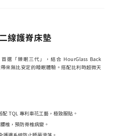
二線護脊床墊
首選「臻眠三代」，結合 HourGlass Back
薦
椎帶來無比安定的睡眠體驗。搭配比利時超微天
表布，搭配 TQL 專利車花工藝，極致服貼。
精準支撐腰椎，預防脊椎病變。
全護邊系統防止睡夢滑落。