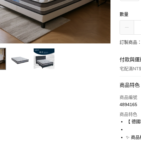
數量
訂製商品：
付款與運
宅配滿NT$
付款方式
商品特色
信用卡一
商品編號
4894165
信用卡分
商品特色
3 期 
【 德
合作金
Apple Pay
華南商
✨ 商品