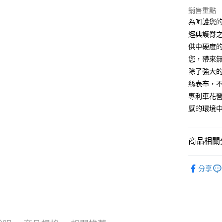
１．透過由
銷售重點
交易，需
為呵護您
求債權轉
２．關於
經典護脊
https://aft
供中硬度
３．未成
您，帶來
「AFTE
任。
除了強大
４．使用「
絲表布，不
即時審查
結果請求
專利車花
５．嚴禁
感的環境
形，恩沛
動。
商品相關分
其他分類
分享
其他分類