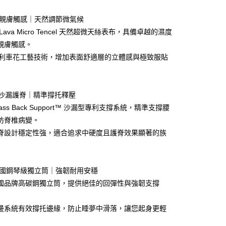
y
業儲蓄銀行
台北富邦商業銀行
華商業銀行
兆豐國際商業銀行
頂級親膚觸感｜天然調節微氣候
享後付
小企業銀行
台中商業銀行
Lava Micro Tencel 天然超微天絲表布，具備卓越的濕度
台灣）商業銀行
華泰商業銀行
FTEE先享後付」】
業銀行
遠東國際商業銀行
親膚觸感。
先享後付是「在收到商品之後才付款」的支付方式。 讓您購物簡單
業銀行
永豐商業銀行
 專利車花工藝技術，增加表面舒適層的立體感與極致服貼
心！
業銀行
星展（台灣）商業銀行
：不需註冊會員、不需綁卡、不需儲值。
際商業銀行
中國信託商業銀行
：只要手機號碼，簡訊認證，即可結帳。
天信用卡公司
：先確認商品／服務後，再付款。
專利沙漏護脊｜精準撐托釋壓
送到指定房間，偏遠地區需外加運費，請加客服line@
EE先享後付」結帳流程】
Glass Back Support™ 沙漏型專利支撐系統，精準支撐腰
或來電確認後再下單
方式選擇「AFTEE先享後付」後，將跳轉至「AFTEE先享後
防脊椎病變。
頁面，進行簡訊認證並確認金額後，即可完成結帳。
,800，滿NT$40,000(含以上)免運費
成立數日內，您將收到繳費通知簡訊。
脊設計穩定性強，適合追求中硬度且護脊效果顯著的族
費通知簡訊後14天內，點擊此簡訊中的連結，可透過四大超商
網路銀行／等多元方式進行付款，方視為交易完成。
：結帳手續完成當下不需立刻繳費，但若您需要取消訂單，請聯
的店家。未經商家同意取消之訂單仍視為有效，需透過AFTEE
 德國鋼琴級獨立筒｜強韌耐用安穩
繳納相關費用。
國品牌高碳鋼獨立筒，提供絕佳的回彈性與強韌支撐
否成功請以「AFTEE先享後付 」之結帳頁面顯示為準，若有關於
功／繳費後需取消欲退款等相關疑問，請聯繫「AFTEE先享後
援中心」
https://netprotections.freshdesk.com/support/home
邊系統有效撐托邊緣，防止睡夢中滑落，讓您起身更輕
項】